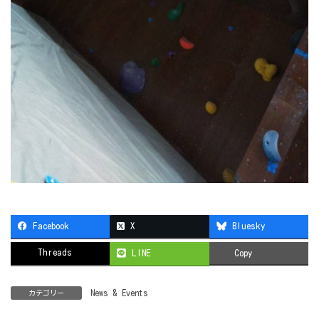
Facebook
X
Bluesky
Threads
LINE
Copy
News & Events
カテゴリー