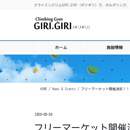
コ
ナ
クライミングジムGIRI.GIRI（ギリギリ）で、ボルダリ
ン
ビ
テ
ゲ
ン
ー
ツ
シ
に
ョ
移
ン
ホーム
施設情報
動
に
移
動
HOME
News & Events
フリーマーケット開催決定！！
2020-05-30
フリーマーケット開催