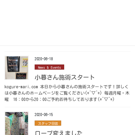
News & Events
フリマ募集中☆
こんにちは(^^)/ 今日は寒くて起きてしまいました。。気温差が
激しく雨続きで体調崩しそうですね。皆さんくれぐれもお気を付
けください。受付ではコジローも2匹目が仲間入りし小屋に入って
お出迎えしてます♪カモン！ さてフリマ […]
2020-06-18
News & Events
小暮さん施術スタート
kogure-mari.com 本日から小暮さんの施術スタートです！詳しく
は小暮さんのホームページをご覧ください(*^▽^*) 毎週月曜・木
曜 16：00から20：00ご予約お待ちしております(*^▽^*)
2020-06-15
スタッフ日誌
ロープ変えました