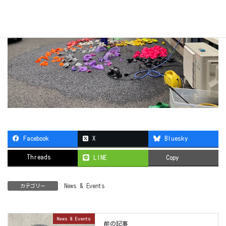
Facebook
X
Bluesky
Threads
LINE
Copy
News & Events
カテゴリー
News & Events
前の記事