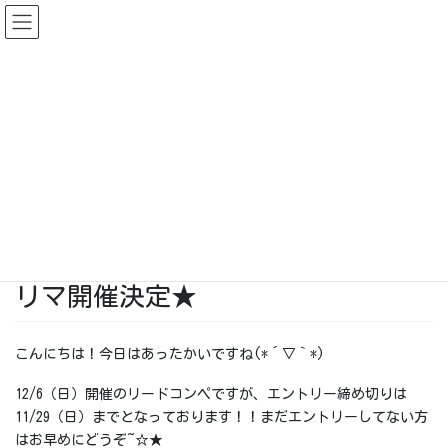
コ
ナ
ン
ビ
テ
ゲ
ン
ー
News & Events
ツ
シ
に
ョ
移
ン
HOME
News & Events
コンペのエントリー11/29まで！フリマ開催決定★
動
に
移
2020-11-20
動
News & Events
コンペのエントリー11/29まで！フ
リマ開催決定★
こんにちは！今日はあったかいですね(*´▽｀*)
12/6（日）開催のリードコンペですが、エントリー締め切りは
11/29（日）までとなっております！！まだエントリーしてない方
はお早めにどうぞ~☆★