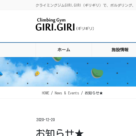
コ
ナ
クライミングジムGIRI.GIRI（ギリギリ）で、ボルダリ
ン
ビ
テ
ゲ
ン
ー
ツ
シ
に
ョ
移
ン
ホーム
施設情報
動
に
移
動
HOME
News & Events
お知らせ★
2020-12-20
お知らせ★