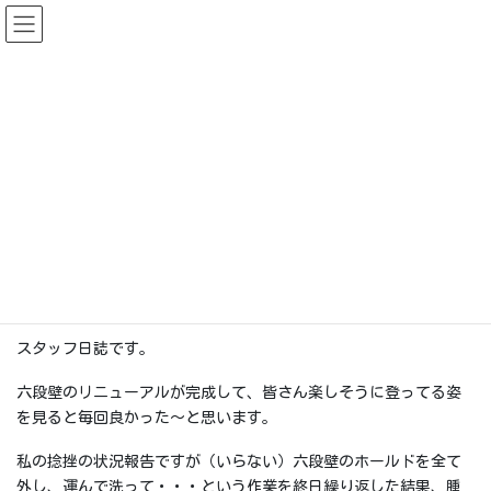
コ
ナ
ン
ビ
テ
ゲ
ン
ー
スタッフ日誌
ツ
シ
に
ョ
移
ン
HOME
スタッフ日誌
六段壁リニューアルの果てに
動
に
移
2021-03-19
動
スタッフ日誌
六段壁リニューアルの果てに
スタッフ日誌です。
六段壁のリニューアルが完成して、皆さん楽しそうに登ってる姿
を見ると毎回良かった～と思います。
私の捻挫の状況報告ですが（いらない）六段壁のホールドを全て
外し、運んで洗って・・・という作業を終日繰り返した結果、腫