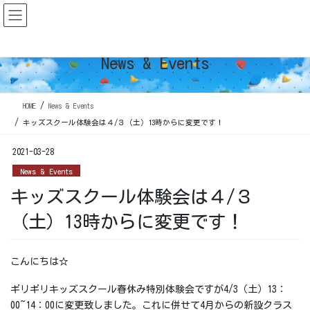
コ
ナ
ン
ビ
テ
ゲ
ン
ー
News & Events
ツ
シ
に
ョ
移
ン
HOME
News & Events
動
に
移
キッズスクール体験会は４/３（土）13時からに変更です！
動
2021-03-28
News & Events
キッズスクール体験会は４/３
（土）13時からに変更です！
こんにちは☆
ギリギリキッズスクール春休み特別体験会ですが4/3（土）13：
00~14：00に変更致しました。これに併せて4月からの新設クラス