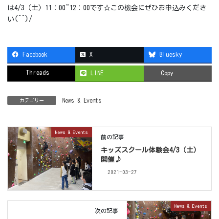
は4/3（土）11：00~12：00です☆この機会にぜひお申込みくださ
い(^^)/
Facebook
X
Bluesky
Threads
LINE
Copy
News & Events
カテゴリー
News & Events
前の記事
キッズスクール体験会4/3（土）
開催♪
2021-03-27
News & Events
次の記事