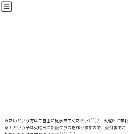
コ
ナ
ン
ビ
テ
ゲ
ン
ー
スタッフ日誌
ツ
シ
に
ョ
移
ン
HOME
スタッフ日誌
4/9（金）の、にっし~
動
に
移
2021-04-09
動
スタッフ日誌
4/9（金）の、にっし~
こんにちは☆
ギリギリキッズクライミングスクールですが、今月おかげさまで
土曜日11時・１５時のクラス共に定員に達しました！もしやって
みたいという方はご自由に見学きてください(^^)/ 火曜日に来れ
る！という子は火曜日に新設クラスを作りますので、受付までご