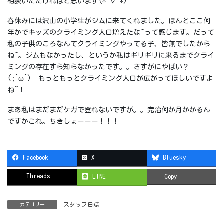
相談いただければと思います(*^▽^*)
春休みには沢山の小学生がジムに来てくれました。ほんとここ何
年かでキッズのクライミング人口増えたな~って感じます。だって
私の子供のころなんてクライミングやってる子、皆無でしたから
ね~。ジムもなかったし、というか私はギリギリに来るまでクライ
ミングの存在すら知らなかったです。。さすがにやばい？
(;^ω^) もっともっとクライミング人口が広がってほしいですよ
ね~！
まあ私はまだまだケガで登れないですが。。完治何か月かかるん
ですかこれ。ちきしょーーー！！！
Facebook
X
Bluesky
Threads
LINE
Copy
スタッフ日誌
カテゴリー