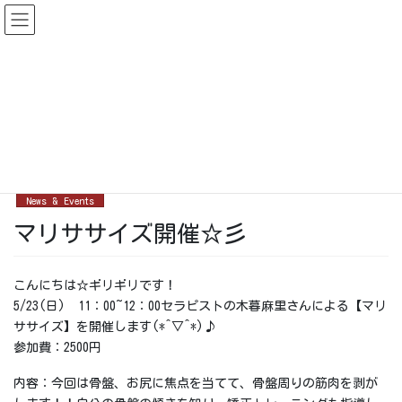
コ
ナ
ン
ビ
テ
ゲ
ン
ー
News & Events
ツ
シ
に
ョ
移
ン
HOME
News & Events
マリササイズ開催☆彡
動
に
移
2021-04-26
動
News & Events
マリササイズ開催☆彡
こんにちは☆ギリギリです！
5/23(日) 11：00~12：00セラピストの木暮麻里さんによる【マリ
ササイズ】を開催します(*^▽^*)♪
参加費：2500円
内容：今回は骨盤、お尻に焦点を当てて、骨盤周りの筋肉を剥が