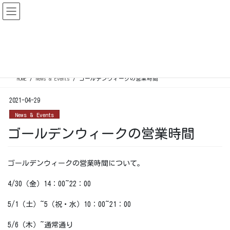
コ
ナ
ン
ビ
テ
ゲ
ン
ー
News & Events
ツ
シ
に
ョ
移
ン
HOME
News & Events
ゴールデンウィークの営業時間
動
に
移
2021-04-29
動
News & Events
ゴールデンウィークの営業時間
ゴールデンウィークの営業時間について。
4/30（金）14：00~22：00
5/1（土）~5（祝・水）10：00~21：00
5/6（木）~通常通り