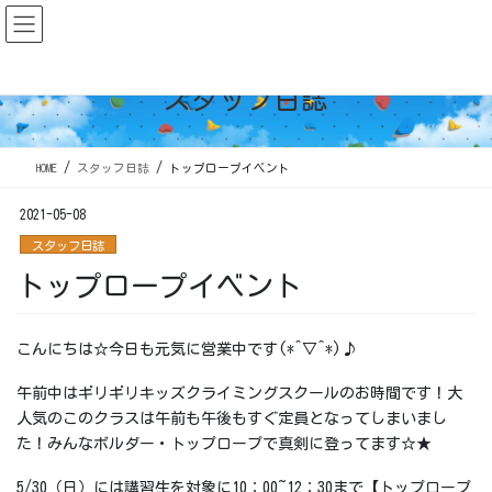
コ
ナ
ン
ビ
テ
ゲ
ン
ー
スタッフ日誌
ツ
シ
に
ョ
移
ン
HOME
スタッフ日誌
トップロープイベント
動
に
移
2021-05-08
動
スタッフ日誌
トップロープイベント
こんにちは☆今日も元気に営業中です(*^▽^*)♪
午前中はギリギリキッズクライミングスクールのお時間です！大
人気のこのクラスは午前も午後もすぐ定員となってしまいまし
た！みんなボルダー・トップロープで真剣に登ってます☆★
5/30（日）には講習生を対象に10：00~12：30まで【トップロープ