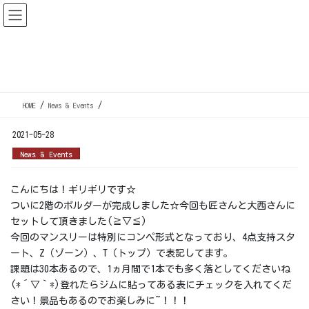
コ
ナ
ン
ビ
テ
ゲ
ン
ー
News & Events
ツ
シ
に
ョ
移
ン
HOME
News & Events
動
に
移
2021-05-28
動
News & Events
こんにちは！ギリギリです☆
ついに2階のボルダーが完成しました☆今回も匠さんと大西さんに
セットして頂きました(≧▽≦)
今回のマンスリーは特別にコンペ形式となっており、4点支持スタ
ート、Z（ゾーン）、T（トップ）で表記してます。
課題は30本あるので、1ヵ月間で1本でも多く落としてくださいね
(*´▽｀*)登れたらジムに貼ってある表にチェックを入れてくだ
さい！景品もあるのでお楽しみに~！！！