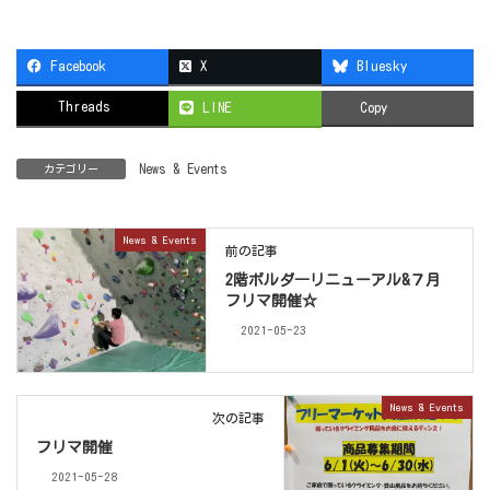
Facebook
X
Bluesky
Threads
LINE
Copy
News & Events
カテゴリー
News & Events
前の記事
2階ボルダ―リニューアル&７月
フリマ開催☆
2021-05-23
News & Events
次の記事
フリマ開催
2021-05-28