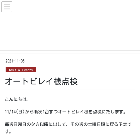
コ
ナ
ン
ビ
テ
ゲ
ン
ー
News & Events
ツ
シ
に
ョ
移
ン
HOME
News & Events
オートビレイ機点検
動
に
移
2021-11-06
動
News & Events
オートビレイ機点検
こんにちは。
11/14(日)から順次1台ずつオートビレイ機を点検にだします。
毎週日曜日の夕方以降に出して、その週の土曜日頃に戻る予定で
す。