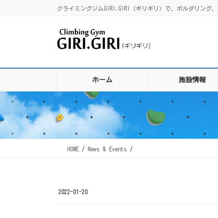
コ
ナ
クライミングジムGIRI.GIRI（ギリギリ）で、ボルダリ
ン
ビ
テ
ゲ
ン
ー
ツ
シ
に
ョ
移
ン
ホーム
施設情報
動
に
移
動
HOME
News & Events
2022-01-20