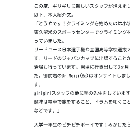
この度、ギリギリに新しいスタッフが増えまし
以下、本人紹介文。
「とうやです！クライミングを始めたのは小学
東久留米のスポーツセンターでクライミング
っていました。
リードユース日本選手権や全国高等学校選抜
す。リードのジャパンカップに出場すること
岩場も行っています。岩場に行き出して3ヶ月く
た。御前岩のDr.Meiji(8a)はオンサイトし
す。
girigiriスタッフの他に塾の先生をしていま
趣味は電車で旅をすること、ドラムを叩くこ
などです。」
大学一年生のピチピチボーイです！みかけた