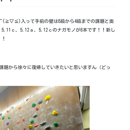
~(≧▽≦)入って手前の壁は8級から4級までの課題と奥
、5.11ｃ、5.12ａ、5.12ｃのナガモノが6本です！！新し
！！
い課題から徐々に復帰していきたいと思いますん（どっ