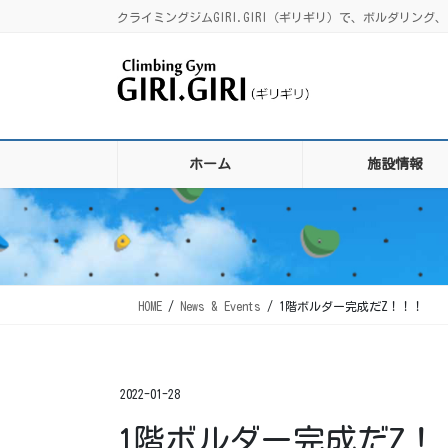
コ
ナ
クライミングジムGIRI.GIRI（ギリギリ）で、ボルダリ
ン
ビ
テ
ゲ
ン
ー
ツ
シ
に
ョ
移
ン
ホーム
施設情報
動
に
移
動
HOME
News & Events
1階ボルダー完成だZ！！！
2022-01-28
1階ボルダー完成だZ！