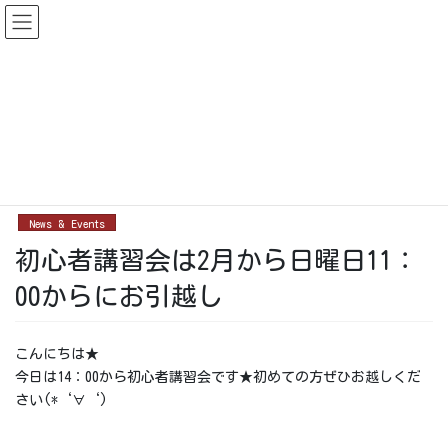
コ
ナ
ン
ビ
テ
ゲ
ン
ー
News & Events
ツ
シ
に
ョ
移
ン
HOME
News & Events
初心者講習会は2月から日曜日11：00からにお引越し
動
に
移
2022-02-05
動
News & Events
初心者講習会は2月から日曜日11：
00からにお引越し
こんにちは★
今日は14：00から初心者講習会です★初めての方ぜひお越しくだ
さい(*‘∀‘)