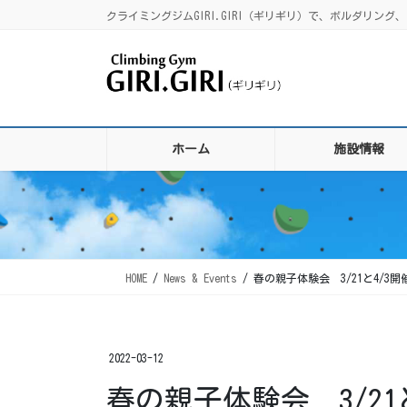
コ
ナ
クライミングジムGIRI.GIRI（ギリギリ）で、ボルダリ
ン
ビ
テ
ゲ
ン
ー
ツ
シ
に
ョ
移
ン
ホーム
施設情報
動
に
移
動
HOME
News & Events
春の親子体験会 3/21と4/3開
2022-03-12
春の親子体験会 3/21