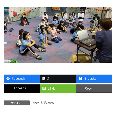
Facebook
X
Bluesky
Threads
LINE
Copy
News & Events
カテゴリー