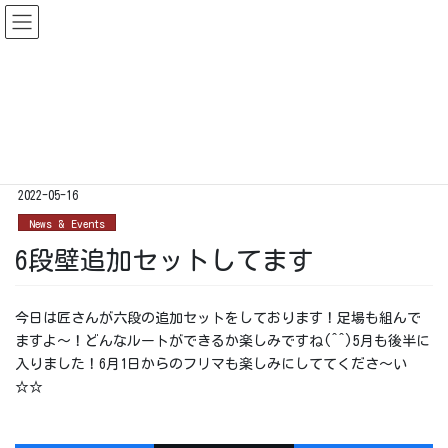
コ
ナ
ン
ビ
テ
ゲ
ン
ー
News & Events
ツ
シ
に
ョ
移
ン
HOME
News & Events
6段壁追加セットしてます
動
に
移
2022-05-16
動
News & Events
6段壁追加セットしてます
今日は匠さんが六段の追加セットをしております！足場も組んで
ますよ～！どんなルートができるか楽しみですね(^^)5月も後半に
入りました！6月1日からのフリマも楽しみにしててくださ～い
☆☆