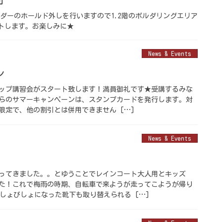
ボルダーのホールド外しを行いますので1.2階のボルダリングエリア
セットします。お楽しみに★
News & Events
ン
ップ講習会がスタート致します！満員御礼です★受講するみな
からのサマーキャンペーンは、スタンプカードを発行します。対
限定で、他の割引とは併用できません […]
News & Events
ってきました。。とゆうことでレインコート大人用とキッズ
た！これで梅雨の時期、自転車で来ようが走ってこようが帰り
しょびしょになった靴下も取り替えられる […]