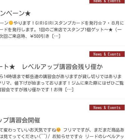
News & Events
ャンペーン★
ーン
やります！GIRIGIRIスタンプカードを発行☆７・８月に
ードを発行します。1回のご来店でスタンプ1個ゲット～★（一
回ご来店時、￥500引き […]
News & Events
ート★ レベルアップ講習会残り僅か
から14時頃まで都岳連の講習会がありますが貸し切りではありま
フリマ、値下げが始まっております！ジムに来た際にはぜひご覧
習会ですが残り僅かです！お得 […]
News & Events
ップ講習会開催
て変わっていいお天気ですね
フリマですが、まだまだ商品あ
見てってください(^^)/ お知らせです☆ リードのレベルアッ