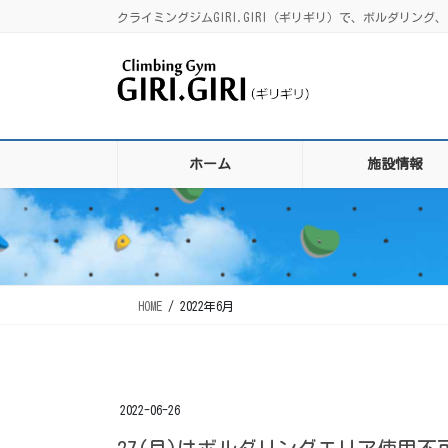
コ
ナ
クライミングジムGIRI.GIRI（ギリギリ）で、ボルダリ
ン
ビ
テ
ゲ
ン
ー
ツ
シ
に
ョ
移
ン
ホーム
施設情報
動
に
移
動
HOME
2022年6月
2022-06-26
27(月)はボルダリングエリア使用不