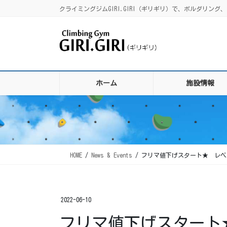
コ
ナ
クライミングジムGIRI.GIRI（ギリギリ）で、ボルダリ
ン
ビ
テ
ゲ
ン
ー
ツ
シ
に
ョ
移
ン
ホーム
施設情報
動
に
移
動
HOME
News & Events
フリマ値下げスタート★ レベ
2022-06-10
フリマ値下げスタート