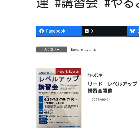
連 #講習会 #やる
Facebook
X
News & Events
カテゴリー
News & Events
前の記事
リード レベルアップ
講習会開催
2022-06-04