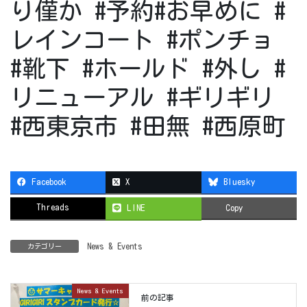
り僅か #予約#お早めに #
レインコート #ポンチョ
#靴下 #ホールド #外し #
リニューアル #ギリギリ
#西東京市 #田無 #西原町
Facebook
X
Bluesky
Threads
LINE
Copy
News & Events
カテゴリー
News & Events
前の記事