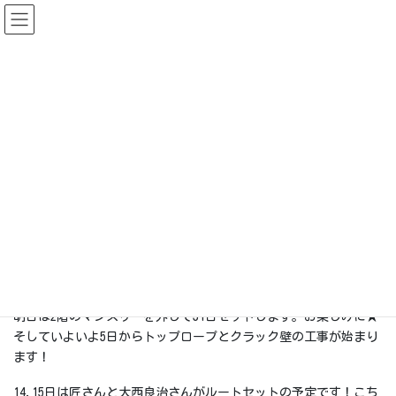
コ
ナ
ン
ビ
テ
ゲ
ン
ー
News & Events
ツ
シ
に
ョ
移
ン
HOME
News & Events
いよいよ
動
に
移
2022-08-29
動
News & Events
いよいよ
こんにちは☆
明日は2階のマンスリーを外して31日セットします。お楽しみに★
そしていよいよ5日からトップロープとクラック壁の工事が始まり
ます！
14.15日は匠さんと大西良治さんがルートセットの予定です！こち