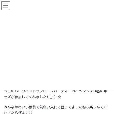
コ
ナ
ン
ビ
テ
ゲ
ン
ー
スタッフ日誌
ツ
シ
に
ョ
移
ン
HOME
スタッフ日誌
ハロウイントップロープパーティー
動
に
移
2022-10-30
動
スタッフ日誌
ハロウイントップロープパーティー
こんにちは(^^♪
昨日のハロウイントップロープパーティーのイベントは14名のキ
ッズが参加してくれました(^_-)-☆
みんなかわいい仮装で気合い入れて登ってましたね♡楽しんでく
れてたら何より♡