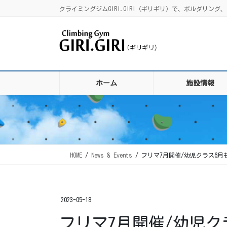
コ
ナ
クライミングジムGIRI.GIRI（ギリギリ）で、ボルダリ
ン
ビ
テ
ゲ
ン
ー
ツ
シ
に
ョ
移
ン
ホーム
施設情報
動
に
移
動
HOME
News & Events
フリマ7月開催/幼児クラス6月
2023-05-18
フリマ7月開催/幼児ク