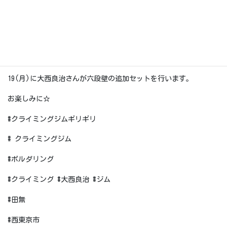
・6/18(日)16：00～リードエリアにて、ローリングタワーの組み
立て作業を行います。
六段壁・トップロープ壁・右フェース周辺は使用不可です。
19(月)に大西良治さんが六段壁の追加セットを行います。
お楽しみに☆
#クライミングジムギリギリ
# クライミングジム
#ボルダリング
#クライミング #大西良治 #ジム
#田無
#西東京市