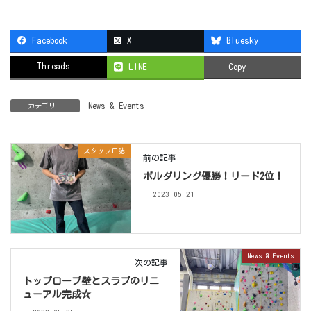
Facebook
X
Bluesky
Threads
LINE
Copy
News & Events
カテゴリー
スタッフ日誌
前の記事
ボルダリング優勝！リード2位！
2023-05-21
News & Events
次の記事
トップロープ壁とスラブのリニ
ューアル完成☆