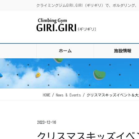
コ
ナ
クライミングジムGIRI.GIRI（ギリギリ）で、ボルダリ
ン
ビ
テ
ゲ
ン
ー
ツ
シ
に
ョ
移
ン
ホーム
施設情報
動
に
移
動
HOME
News & Events
クリスマスキッズイベント＆大
2023-12-16
クリスマスキッズイベ