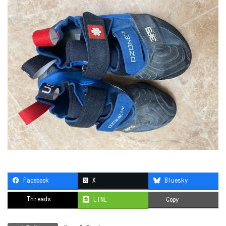
Facebook
X
Bluesky
Threads
LINE
Copy