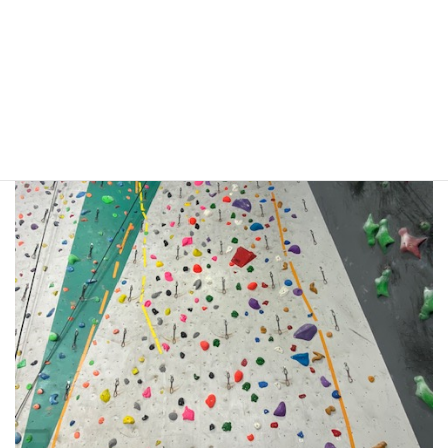
#大西良治 #ルートセッター #ルートセット #ジム #クライミ
ングジム #クライミング #GIRIGIRI #ギリギリ