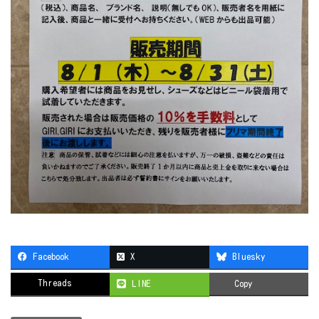
Facebook
X
Bluesky
Threads
LINE
Copy