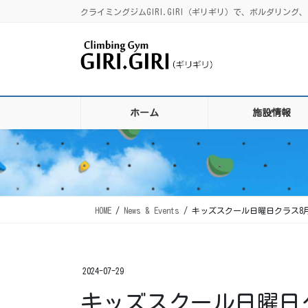
コ
ナ
クライミングジムGIRI.GIRI（ギリギリ）で、ボルダリ
ン
ビ
テ
ゲ
ン
ー
ツ
シ
に
ョ
移
ン
ホーム
施設情報
動
に
移
動
HOME
News & Events
キッズスクール日曜日クラス8
2024-07-29
キッズスクール日曜日