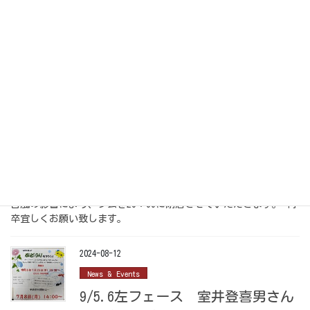
幼児運動教室
9月も幼児運動教室開講します！ 日程： 9/5.12.19.26 木曜日
時間：15：15～16：00（45分間） 料金：1回1,500円（利用料・レ
ンタル料含む） 普段はジム利用が出来ない幼児さんを対象に楽し
みながら運 […]
2024-08-16
News & Events
本日台風の為20：00に閉店致しま
す
台風の影響により、ジムを20：00に閉店させていただきます。 何
卒宜しくお願い致します。
2024-08-12
News & Events
9/5.6左フェース 室井登喜男さん