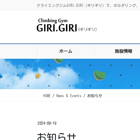
コ
ナ
クライミングジムGIRI.GIRI（ギリギリ）で、ボルダリ
ン
ビ
テ
ゲ
ン
ー
ツ
シ
に
ョ
移
ン
ホーム
施設情報
動
に
移
動
HOME
News & Events
お知らせ
2024-09-19
お知らせ