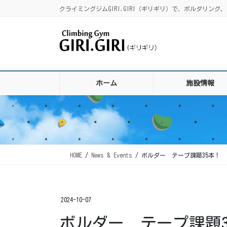
コ
ナ
クライミングジムGIRI.GIRI（ギリギリ）で、ボルダリ
ン
ビ
テ
ゲ
ン
ー
ツ
シ
に
ョ
移
ン
ホーム
施設情報
動
に
移
動
HOME
News & Events
ボルダー テープ課題35本！
2024-10-07
ボルダー テープ課題3