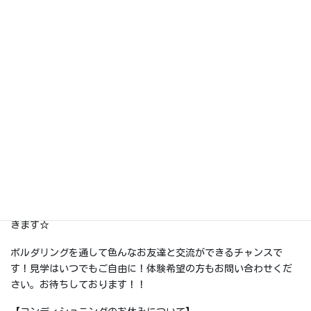
土曜日11：45～12：45りさ先生クラスに入校のチャンスです☆
他の曜日は全てキャンセル待ちですので、この機会をお見逃しな
く！！！
入校希望の方はジム受付またはお電話、お問い合わせメールにて
お問い合わせください。
対象は：小学1年～6年生 定員8名 お月謝10,000円（月間パス
付）月4回（第5週目はお休み）
スクールの日はシューズ・ハーネスが無料レンタル出来ます。
スクール生はハロウインやクリスマス、卒業イベント等に参加で
きます☆
ボルダリングを通して色んなお友達と交流ができるチャンスで
す！見学はいつでもご自由に！体験希望の方もお問い合わせくだ
さい。お待ちしております！！