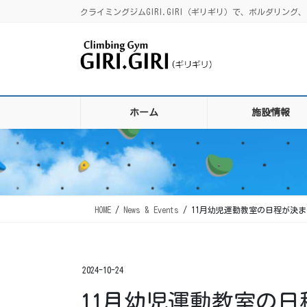
コ
ナ
クライミングジムGIRI.GIRI（ギリギリ）で、ボルダリ
ン
ビ
テ
ゲ
ン
ー
ツ
シ
に
ョ
移
ン
ホーム
施設情報
動
に
移
動
HOME
News & Events
11月幼児運動教室の日程が決
2024-10-24
11月幼児運動教室の