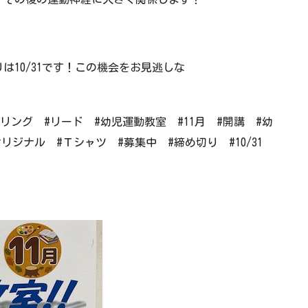
10/31です！この機会をお見逃しな
リング #リード #幼児運動教室 #11月 #開講 #幼
リジナル #Ｔシャツ #募集中 #締め切り #10/31