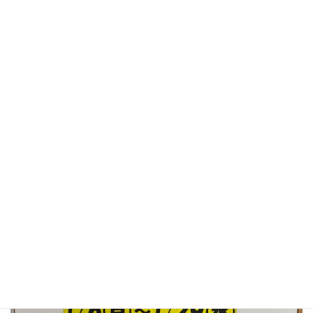
募集1/6～29まで※必ず募集期間内にお持ちください
販売2/1～28まで！
出品される方はなるべくデータ入力にご協力お願い致します！！
インスタのプロフィールにURFが貼ってあります。
#クライミングジムギリギリ #クライミングジム #クライミン
グ #ジム #ボルダー #ボルダリング #西東京市 #西原町 #
木曜日空きあり #キッズスクール #アスタ #ロープ保管庫 #
クリスマス #イベント #メリクリ #メリークリスマス #田
無 #フリマ #フリーマーケット #開催