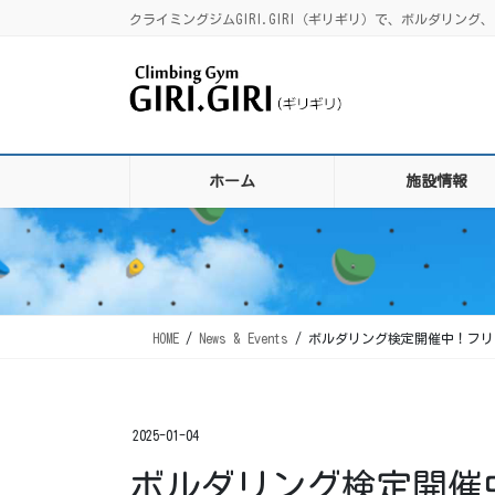
コ
ナ
クライミングジムGIRI.GIRI（ギリギリ）で、ボルダリ
ン
ビ
テ
ゲ
ン
ー
ツ
シ
に
ョ
移
ン
ホーム
施設情報
動
に
移
動
HOME
News & Events
ボルダリング検定開催中！フリマ
2025-01-04
ボルダリング検定開催中