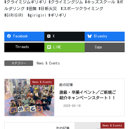
#クライミジムギリギリ #クライミングジム #キッズスクール #ボ
ルダリング #田無 #日新火災 #スポーツクライミング
#GIRIGIRI #girigiri #ギリギリ
Facebook
X
Bluesky
Threads
LINE
Copy
News & Events
カテゴリー
News & Events
前の記事
進級・卒業イベント／ご新規ご
紹介キャンペーンスタート！！
2025-03-10
News & Events
次の記事