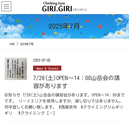
コ
ナ
ン
ビ
テ
ゲ
ン
ー
2025年7月
ツ
シ
に
ョ
移
ン
HOME
2025年7月
動
に
移
動
2025-07-03
News & Events
7/26(土)OPEN～14：00山岳会の講
習があります
お知らせ 7/26(土)山岳会の講習会があります。OPEN～14：00まで
です。 リードエリアを使用しますが、貸し切りではありません。
何卒宜しくお願い致します。 #西東京市 #クライミングジムギリ
ギリ #クライミング […]