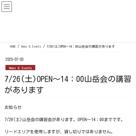
コ
ナ
ン
ビ
テ
ゲ
ン
ー
News & Events
ツ
シ
に
ョ
移
ン
HOME
News & Events
7/26(土)OPEN～14：00山岳会の講習があります
動
に
移
2025-07-03
動
News & Events
7/26(土)OPEN～14：00山岳会の講習
があります
お知らせ
7/26(土)山岳会の講習会があります。OPEN～14：00までです。
リードエリアを使用しますが、貸し切りではありません。