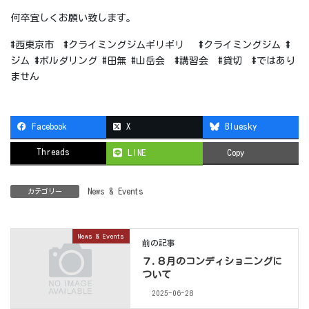
何卒宜しくお願い致します。
#西東京市 #クライミングジムギリギリ #クライミングジム #
ジム #ボルダリング #田無 #山岳会 #講習会 #貸切 #ではあり
ません
Facebook
X
Bluesky
Threads
LINE
Copy
News & Events
カテゴリー
News & Events
前の記事
７.８月のコンディショニングに
ついて
2025-06-28