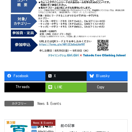
Facebook
X
Bluesky
Threads
LINE
Copy
News & Events
カテゴリー
News & Events
前の記事