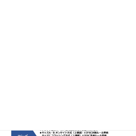
#クライミングジムギリギリ #クライミングジム #集まれ #リード
コンペ #キッズ #コンペ #ギリギリ #西東京市 #田無