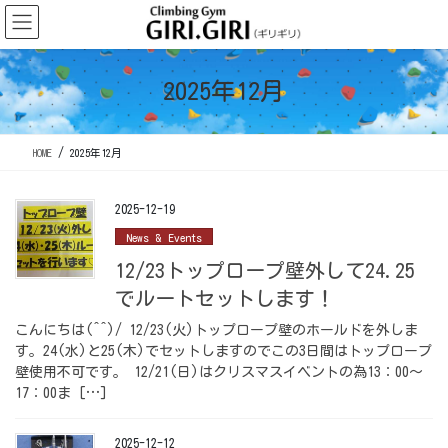
コ
ナ
ン
ビ
テ
ゲ
ン
ー
2025年12月
ツ
シ
に
ョ
移
ン
HOME
2025年12月
動
に
移
動
2025-12-19
News & Events
12/23トップロープ壁外して24.25
でルートセットします！
こんにちは(^^)/ 12/23(火)トップロープ壁のホールドを外しま
す。24(水)と25(木)でセットしますのでこの3日間はトップロープ
壁使用不可です。 12/21(日)はクリスマスイベントの為13：00～
17：00ま […]
2025-12-12