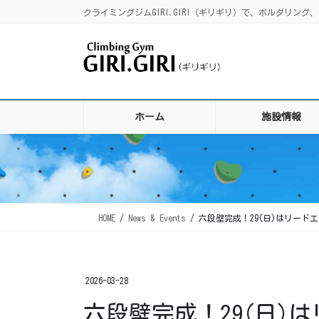
コ
ナ
クライミングジムGIRI.GIRI（ギリギリ）で、ボルダリ
ン
ビ
テ
ゲ
ン
ー
ツ
シ
に
ョ
移
ン
ホーム
施設情報
動
に
移
動
HOME
News & Events
六段壁完成！29(日)はリードエ
2026-03-28
六段壁完成！29(日)は