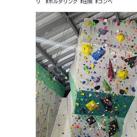
リ #ボルダリング #田無 #コンペ