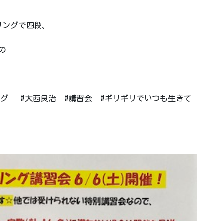
リングで四段、
の
ング #大西良治 #講習会 #ギリギリでいつも生きて