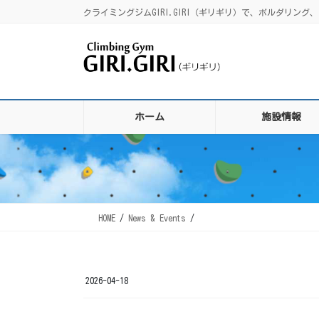
コ
ナ
クライミングジムGIRI.GIRI（ギリギリ）で、ボルダリ
ン
ビ
テ
ゲ
ン
ー
ツ
シ
に
ョ
移
ン
ホーム
施設情報
動
に
移
動
HOME
News & Events
2026-04-18