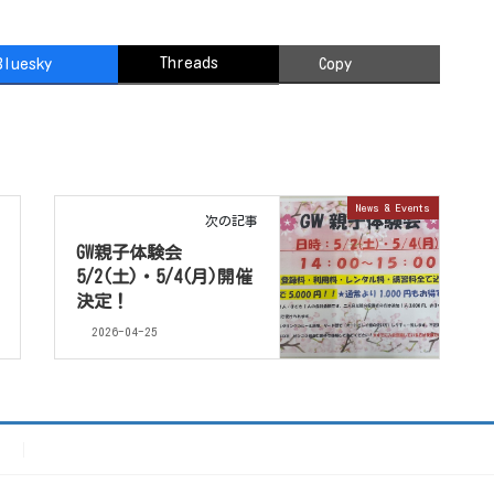
Threads
Bluesky
Copy
News & Events
次の記事
GW親子体験会
5/2(土)・5/4(月)開催
決定！
2026-04-25
）