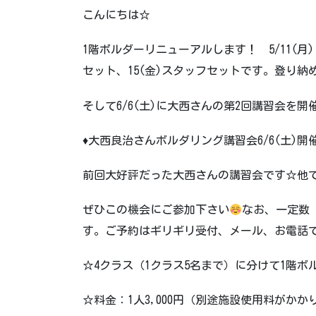
こんにちは☆
1階ボルダーリニューアルします！ 5/11(月)・
セット、15(金)スタッフセットです。登り納
そして6/6(土)に大西さんの第2回講習会を開
♦大西良治さんボルダリング講習会6/6(土)
前回大好評だった大西さんの講習会です☆他
ぜひこの機会にご参加下さい
なお、一定数
す。ご予約はギリギリ受付、メール、お電話
☆4クラス（1クラス5名まで）に分けて1階
☆料金：1人3,000円（別途施設使用料がかか