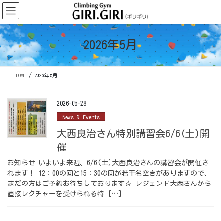
コ
ナ
ン
ビ
テ
ゲ
ン
ー
2026年5月
ツ
シ
に
ョ
移
ン
HOME
2026年5月
動
に
移
動
2026-05-28
News & Events
大西良治さん特別講習会6/6(土)開
催
お知らせ いよいよ来週、6/6(土)大西良治さんの講習会が開催さ
れます！ 12：00の回と15：30の回が若干名空きがありますので、
まだの方はご予約お待ちしております☆ レジェンド大西さんから
直接レクチャーを受けられる特 […]