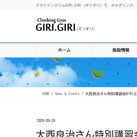
コ
ナ
クライミングジムGIRI.GIRI（ギリギリ）で、ボルダリ
ン
ビ
テ
ゲ
ン
ー
ツ
シ
に
ョ
移
ン
ホーム
施設情報
動
に
移
動
HOME
News & Events
大西良治さん特別講習会6/6(土
2026-05-28
大西良治さん特別講習会