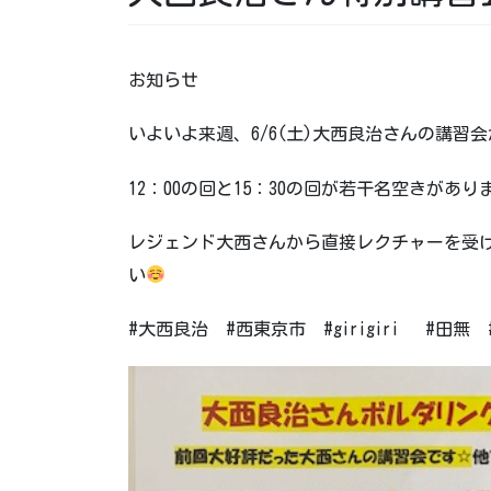
お知らせ
いよいよ来週、6/6(土)大西良治さんの講習
12：00の回と15：30の回が若干名空きが
レジェンド大西さんから直接レクチャーを受
い
#大西良治 #西東京市 #girigiri #田無 