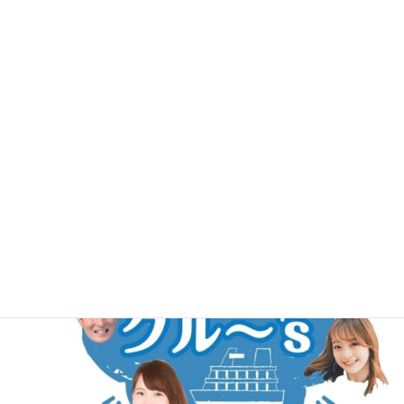
当日、お客さんにも直撃インタビューが来るかもしれないので、
生放送に出たい方はジムでお待ちしてます☆（生放送なので時間
は前後する可能性があります）
ぜひ生放送ラジオでお聴きください！！
#クライミングジムギリギリ #ボルダリング #ギリギリ #西東京市
#田無 #FN西東京 #生放送 #6/14 #ぜひお聴きください #ラ
ジオ