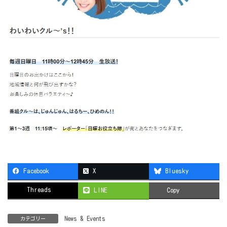
Facebook
X
Bluesky
Threads
LINE
Copy
News & Events
カテゴリー