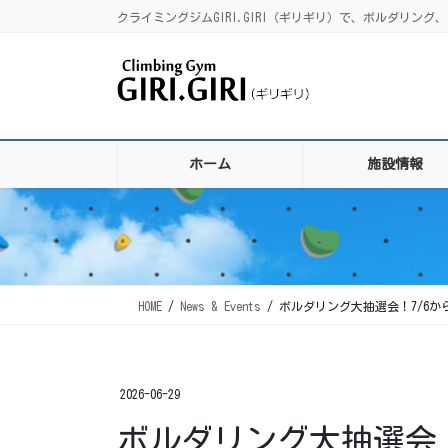
コ
ナ
クライミングジムGIRI.GIRI（ギリギリ）で、ボルダリ
ン
ビ
テ
ゲ
ン
ー
ツ
シ
に
ョ
移
ン
ホーム
施設情報
動
に
移
動
HOME
News & Events
ボルダリング大抽選会！7/6か
2026-06-29
ボルダリング大抽選会！