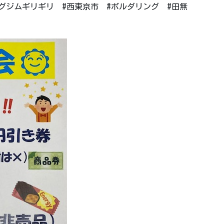
イミングジムギリギリ #西東京市 #ボルダリング #田無